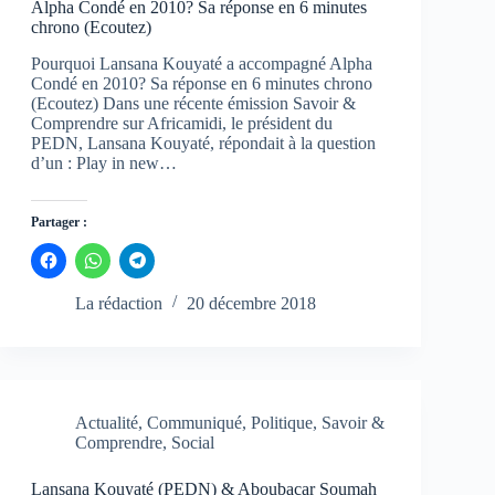
Alpha Condé en 2010? Sa réponse en 6 minutes
chrono (Ecoutez)
Pourquoi Lansana Kouyaté a accompagné Alpha
Condé en 2010? Sa réponse en 6 minutes chrono
(Ecoutez) Dans une récente émission Savoir &
Comprendre sur Africamidi, le président du
PEDN, Lansana Kouyaté, répondait à la question
d’un : Play in new…
Partager :
C
C
C
l
l
l
i
i
i
q
q
q
La rédaction
20 décembre 2018
u
u
u
e
e
e
z
z
z
p
p
p
o
o
o
u
u
u
r
r
r
p
p
p
Actualité
,
Communiqué
,
Politique
,
Savoir &
a
a
a
Comprendre
,
Social
r
r
r
t
t
t
a
a
a
g
g
g
Lansana Kouyaté (PEDN) & Aboubacar Soumah