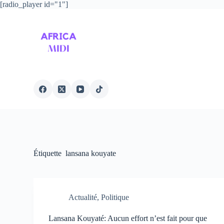
[radio_player id="1"]
P
a
s
s
e
r
a
u
c
o
n
t
e
n
u
Étiquette
lansana kouyate
Actualité
,
Politique
Lansana Kouyaté: Aucun effort n’est fait pour que