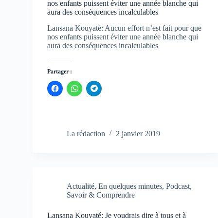
nos enfants puissent éviter une année blanche qui
aura des conséquences incalculables
Lansana Kouyaté: Aucun effort n’est fait pour que
nos enfants puissent éviter une année blanche qui
aura des conséquences incalculables
Partager :
C
C
C
l
l
l
i
i
i
q
q
q
u
u
u
e
e
e
z
z
z
p
p
p
La rédaction
2 janvier 2019
o
o
o
u
u
u
r
r
r
p
p
p
a
a
a
r
r
r
t
t
t
a
a
a
Actualité
,
En quelques minutes
,
Podcast
,
g
g
g
e
e
e
Savoir & Comprendre
r
r
r
s
s
s
u
u
u
Lansana Kouyaté: Je voudrais dire à tous et à