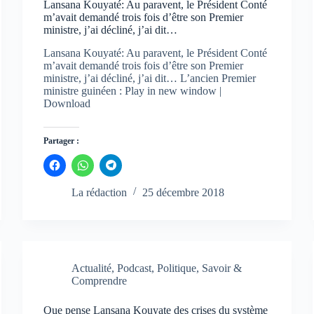
Lansana Kouyaté: Au paravent, le Président Conté
m’avait demandé trois fois d’être son Premier
ministre, j’ai décliné, j’ai dit…
Lansana Kouyaté: Au paravent, le Président Conté
m’avait demandé trois fois d’être son Premier
ministre, j’ai décliné, j’ai dit… L’ancien Premier
ministre guinéen : Play in new window |
Download
Partager :
C
C
C
l
l
l
i
i
i
q
q
q
La rédaction
25 décembre 2018
u
u
u
e
e
e
z
z
z
p
p
p
o
o
o
u
u
u
r
r
r
p
p
p
Actualité
,
Podcast
,
Politique
,
Savoir &
a
a
a
Comprendre
r
r
r
t
t
t
a
a
a
g
g
g
Que pense Lansana Kouyate des crises du système