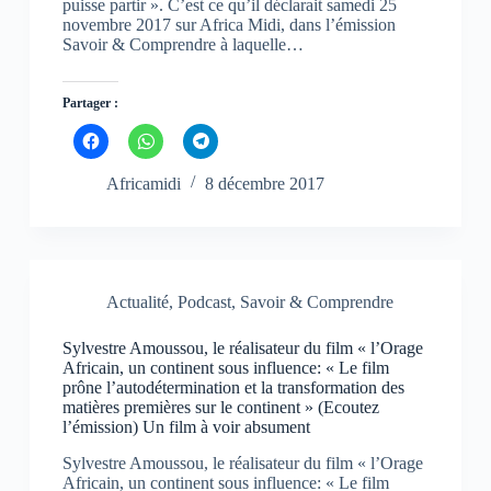
puisse partir ». C’est ce qu’il déclarait samedi 25
k
p
m
novembre 2017 sur Africa Midi, dans l’émission
(
(
(
o
o
o
Savoir & Comprendre à laquelle…
u
u
u
v
v
v
r
r
r
e
e
e
Partager :
d
d
d
a
a
a
C
C
C
n
n
n
l
l
l
s
s
s
i
i
i
u
u
u
q
q
q
Africamidi
8 décembre 2017
n
n
n
u
u
u
e
e
e
e
e
e
n
n
n
z
z
z
o
o
o
p
p
p
u
u
u
o
o
o
v
v
v
u
u
u
e
e
e
r
r
r
l
l
l
p
p
p
l
l
l
Actualité
,
Podcast
,
Savoir & Comprendre
a
a
a
e
e
e
r
r
r
f
f
f
t
t
t
e
e
e
Sylvestre Amoussou, le réalisateur du film « l’Orage
a
a
a
n
n
n
g
g
g
Africain, un continent sous influence: « Le film
ê
ê
ê
e
e
e
t
t
t
prône l’autodétermination et la transformation des
r
r
r
r
r
r
matières premières sur le continent » (Ecoutez
s
s
s
e
e
e
u
u
u
l’émission) Un film à voir absument
)
)
)
r
r
r
F
W
T
Sylvestre Amoussou, le réalisateur du film « l’Orage
a
h
e
c
a
l
Africain, un continent sous influence: « Le film