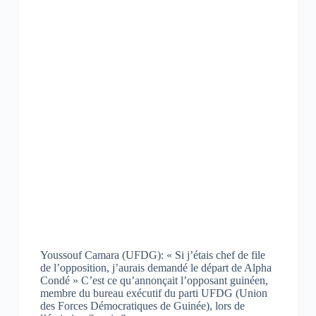
a
h
e
)
)
)
c
a
l
e
t
e
b
s
g
o
A
r
o
p
a
k
p
m
(
(
(
o
o
o
u
u
u
v
v
v
r
r
r
e
e
e
d
d
d
a
a
a
n
n
n
s
s
s
u
u
u
n
n
n
e
e
e
n
n
n
o
o
o
u
u
u
v
v
v
e
e
e
l
l
l
l
l
l
e
e
e
Youssouf Camara (UFDG): « Si j’étais chef de file
f
f
f
de l’opposition, j’aurais demandé le départ de Alpha
e
e
e
n
n
n
Condé » C’est ce qu’annonçait l’opposant guinéen,
ê
ê
ê
membre du bureau exécutif du parti UFDG (Union
t
t
t
des Forces Démocratiques de Guinée), lors de
r
r
r