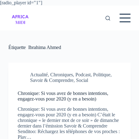
[radio_player id="1"]
P
a
s
s
e
r
a
u
Étiquette
Ibrahima Ahmed
c
o
n
t
e
Actualité
,
Chroniques
,
Podcast
,
Politique
,
n
Savoir & Comprendre
,
Social
u
Chronique: Si vous avez de bonnes intentions,
engagez-vous pour 2020 (y en a besoin)
Chronique: Si vous avez de bonnes intentions,
engagez-vous pour 2020 (y en a besoin) C’était le
chronique « le dernier mot de ce soir » de dimanche
dernier dans l’émission Savoir & Comprendre
Senditoo: Réchargez les téléphones de vos proches :
Play…