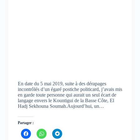
u
u
u
v
v
v
r
r
r
e
e
e
d
d
d
a
a
a
n
n
n
s
s
s
u
u
u
n
n
n
e
e
e
n
n
n
o
o
o
u
u
u
v
v
v
e
e
e
l
l
l
l
l
l
e
e
e
f
f
f
En date du 5 mai 2019, suite à des dérapages
e
e
e
n
n
n
incontrôlés d’un égaré postiche politicard, j’avais mis
ê
ê
ê
en garde toute personne qui aurait un seul écart de
t
t
t
langage envers le Kountigui de la Basse Côte, El
r
r
r
e
e
e
Hadj Sekhouna Soumah.Aujourd’hui, un…
)
)
)
Partager :
C
C
C
l
l
l