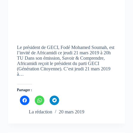
n
n
n
e
e
e
n
n
n
o
o
o
u
u
u
v
v
v
e
e
e
l
l
l
l
l
l
e
e
e
f
f
f
e
e
e
n
n
n
Le président de GECI, Fodé Mohamed Soumah, est
ê
ê
ê
l’invité de Africamidi ce jeudi 21 mars 2019 à 20h
t
t
t
TU Dans son émission, Savoir & Comprendre,
r
r
r
e
e
e
Africamidi reçoit le président du parti GECI
)
)
)
(Génération Citoyenne). C’est jeudi 21 mars 2019
à…
Partager :
C
C
C
l
l
l
i
i
i
q
q
q
La rédaction
20 mars 2019
u
u
u
e
e
e
z
z
z
p
p
p
o
o
o