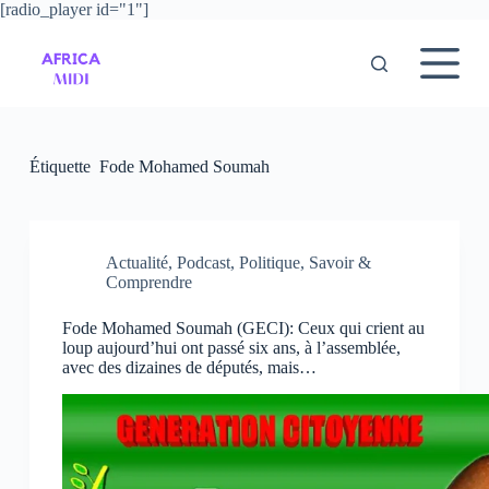
[radio_player id="1"]
P
a
s
s
e
r
a
u
Étiquette
Fode Mohamed Soumah
c
o
n
t
e
Actualité
,
Podcast
,
Politique
,
Savoir &
n
Comprendre
u
Fode Mohamed Soumah (GECI): Ceux qui crient au
loup aujourd’hui ont passé six ans, à l’assemblée,
avec des dizaines de députés, mais…