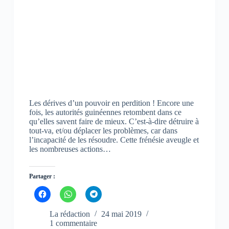
a
a
a
n
n
n
s
s
s
u
u
u
n
n
n
e
e
e
n
n
n
o
o
o
u
u
u
v
v
v
e
e
e
l
l
l
l
l
l
e
e
e
f
f
f
Les dérives d’un pouvoir en perdition ! Encore une
e
e
e
n
n
n
fois, les autorités guinéennes retombent dans ce
ê
ê
ê
qu’elles savent faire de mieux. C’est-à-dire détruire à
t
t
t
tout-va, et/ou déplacer les problèmes, car dans
r
r
r
e
e
e
l’incapacité de les résoudre. Cette frénésie aveugle et
)
)
)
les nombreuses actions…
Partager :
C
C
C
l
l
l
i
i
i
q
q
q
La rédaction
24 mai 2019
u
u
u
1 commentaire
e
e
e