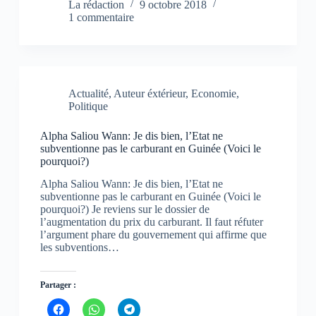
q
q
q
n
n
n
La rédaction
9 octobre 2018
u
u
u
s
s
s
1 commentaire
e
e
e
u
u
u
z
z
z
n
n
n
p
p
p
e
e
e
o
o
o
n
n
n
u
u
u
o
o
o
r
r
r
u
u
u
p
p
p
v
v
v
a
a
a
e
e
e
Actualité
,
Auteur éxtérieur
,
Economie
,
r
r
r
l
l
l
t
t
t
l
l
l
Politique
a
a
a
e
e
e
g
g
g
f
f
f
e
e
e
e
e
e
Alpha Saliou Wann: Je dis bien, l’Etat ne
r
r
r
n
n
n
subventionne pas le carburant en Guinée (Voici le
s
s
s
ê
ê
ê
u
u
u
t
t
t
pourquoi?)
r
r
r
r
r
r
F
W
T
e
e
e
Alpha Saliou Wann: Je dis bien, l’Etat ne
a
h
e
)
)
)
c
a
l
subventionne pas le carburant en Guinée (Voici le
e
t
e
pourquoi?) Je reviens sur le dossier de
b
s
g
l’augmentation du prix du carburant. Il faut réfuter
o
A
r
o
p
a
l’argument phare du gouvernement qui affirme que
k
p
m
les subventions…
(
(
(
o
o
o
u
u
u
v
v
v
Partager :
r
r
r
e
e
e
d
d
d
C
C
C
a
a
a