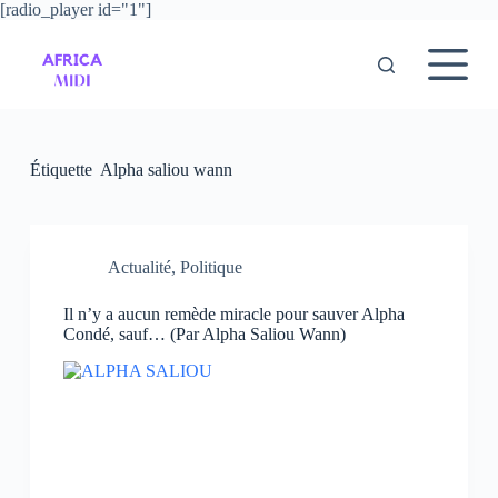
[radio_player id="1"]
P
a
s
s
e
r
a
u
Étiquette
Alpha saliou wann
c
o
n
t
e
Actualité
,
Politique
n
u
Il n’y a aucun remède miracle pour sauver Alpha
Condé, sauf… (Par Alpha Saliou Wann)