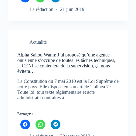
l
l
l
i
i
i
q
q
q
La rédaction
21 juin 2019
u
u
u
e
e
e
z
z
z
p
p
p
o
o
o
u
u
u
r
r
r
p
p
p
Actualité
a
a
a
r
r
r
t
t
t
Alpha Saliou Wann: J’ai proposé qu’une agence
a
a
a
g
g
g
onusienne s’occupe de toutes les tâches techniques,
e
e
e
la CENI se contentera de la supervision, ça nous
r
r
r
évitera…
s
s
s
u
u
u
r
r
r
La Constitution du 7 mai 2010 est la Loi Suprême de
F
W
T
notre pays. Elle dispose en son article 2 alinéa 7 :
a
h
e
c
a
l
Toute loi, tout texte réglementaire et acte
e
t
e
administratif contraires à
b
s
g
o
A
r
o
p
a
k
p
m
Partager :
(
(
(
o
o
o
u
u
u
C
C
C
v
v
v
l
l
l
r
r
r
i
i
i
e
e
e
q
q
q