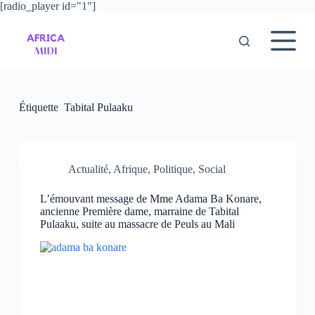
[radio_player id="1"]
P
a
s
s
e
r
a
u
Étiquette
Tabital Pulaaku
c
o
n
t
e
Actualité
,
Afrique
,
Politique
,
Social
n
u
L’émouvant message de Mme Adama Ba Konare,
ancienne Première dame, marraine de Tabital
Pulaaku, suite au massacre de Peuls au Mali