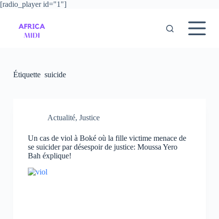
[radio_player id="1"]
P
a
s
s
e
r
a
u
Étiquette
suicide
c
o
n
t
e
Actualité
,
Justice
n
u
Un cas de viol à Boké où la fille victime menace de
se suicider par désespoir de justice: Moussa Yero
Bah éxplique!