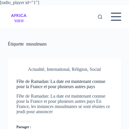
[radio_player id="1"]
P
a
s
s
e
r
a
u
Étiquette
musulmans
c
o
n
t
e
Actualité
,
International
,
Réligion
,
Social
n
u
Fête de Ramadan: La date est maintenant connue
pour la France et pour plusieurs autres pays
Fête de Ramadan: La date est maintenant connue
pour la France et pour plusieurs autres pays En
France, les instances musulmanes se sont réunies ce
jeudi pour annoncer
Partager :