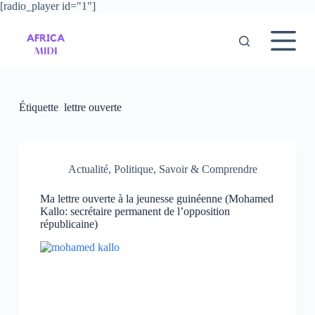
[radio_player id="1"]
P
a
s
s
e
r
a
u
Étiquette
lettre ouverte
c
o
n
t
e
Actualité
,
Politique
,
Savoir & Comprendre
n
u
Ma lettre ouverte à la jeunesse guinéenne (Mohamed
Kallo: secrétaire permanent de l’opposition
républicaine)