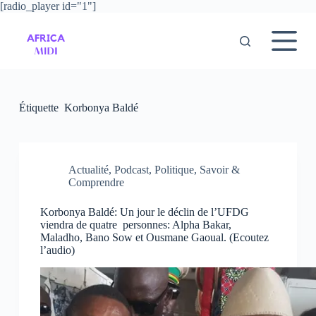
[radio_player id="1"]
P
a
s
s
e
r
a
u
Étiquette
Korbonya Baldé
c
o
n
t
e
Actualité
,
Podcast
,
Politique
,
Savoir &
n
Comprendre
u
Korbonya Baldé: Un jour le déclin de l’UFDG
viendra de quatre personnes: Alpha Bakar,
Maladho, Bano Sow et Ousmane Gaoual. (Ecoutez
l’audio)