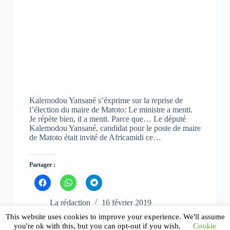
d
d
d
a
a
a
n
n
n
s
s
s
u
u
u
n
n
n
e
e
e
n
n
n
o
o
o
u
u
u
v
v
v
e
e
e
l
l
l
l
l
l
e
e
e
Kalemodou Yansané s’éxprime sur la reprise de
f
f
f
l’élection du maire de Matoto: Le ministre a menti.
e
e
e
n
n
n
Je répète bien, il a menti. Parce que… Le député
ê
ê
ê
Kalemodou Yansané, candidat pour le poste de maire
t
t
t
de Matoto était invité de Africamidi ce…
r
r
r
e
e
e
)
)
)
Partager :
C
C
C
l
l
l
i
i
i
q
q
q
La rédaction
16 février 2019
u
u
u
e
e
e
This website uses cookies to improve your experience. We'll assume
z
z
z
you're ok with this, but you can opt-out if you wish.
Cookie
p
p
p