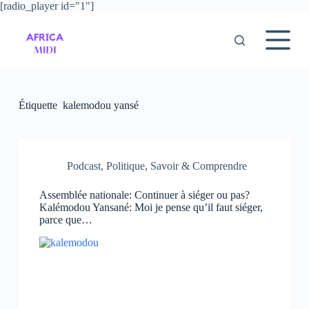
[radio_player id="1"]
P
a
s
s
e
r
a
u
Étiquette
kalemodou yansé
c
o
n
t
e
Podcast
,
Politique
,
Savoir & Comprendre
n
u
Assemblée nationale: Continuer à siéger ou pas?
Kalémodou Yansané: Moi je pense qu’il faut siéger,
parce que…