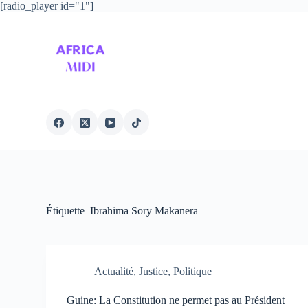
[radio_player id="1"]
P
a
s
s
e
r
a
u
c
o
n
t
e
n
u
Étiquette
Ibrahima Sory Makanera
Actualité
,
Justice
,
Politique
Guine: La Constitution ne permet pas au Président