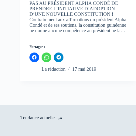
PAS AU PRÉSIDENT ALPHA CONDÉ DE
PRENDRE L’INITIATIVE D’ADOPTION
D’UNE NOUVELLE CONSTITUTION !
Contrairement aux affirmations du président Alpha
Condé et de ses soutiens, la constitution guinéenne
ne donne aucune compétence au président ne la…
Partager :
C
C
C
l
l
l
i
i
i
q
q
q
La rédaction
17 mai 2019
u
u
u
e
e
e
z
z
z
p
p
p
o
o
o
u
u
u
r
r
r
p
p
p
a
a
a
r
r
r
t
t
t
a
a
a
Tendance actuelle
g
g
g
e
e
e
r
r
r
s
s
s
u
u
u