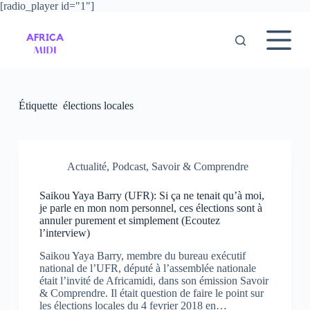
[radio_player id="1"]
P
a
s
s
e
r
a
u
Étiquette
élections locales
c
o
n
t
e
Actualité
,
Podcast
,
Savoir & Comprendre
n
u
Saikou Yaya Barry (UFR): Si ça ne tenait qu’à moi,
je parle en mon nom personnel, ces élections sont à
annuler purement et simplement (Ecoutez
l’interview)
Saikou Yaya Barry, membre du bureau exécutif
national de l’UFR, député à l’assemblée nationale
était l’invité de Africamidi, dans son émission Savoir
& Comprendre. Il était question de faire le point sur
les élections locales du 4 fevrier 2018 en…