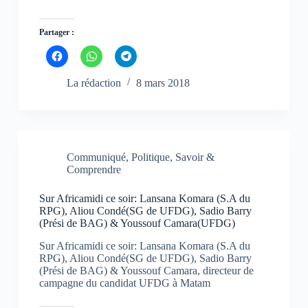
Partager :
C
C
C
l
l
l
i
i
i
q
q
q
La rédaction
8 mars 2018
u
u
u
e
e
e
z
z
z
p
p
p
o
o
o
u
u
u
r
r
r
p
p
p
Communiqué
,
Politique
,
Savoir &
a
a
a
Comprendre
r
r
r
t
t
t
a
a
a
g
g
g
Sur Africamidi ce soir: Lansana Komara (S.A du
e
e
e
RPG), Aliou Condé(SG de UFDG), Sadio Barry
r
r
r
(Prési de BAG) & Youssouf Camara(UFDG)
s
s
s
u
u
u
r
r
r
Sur Africamidi ce soir: Lansana Komara (S.A du
F
W
T
RPG), Aliou Condé(SG de UFDG), Sadio Barry
a
h
e
c
a
l
(Prési de BAG) & Youssouf Camara, directeur de
e
t
e
campagne du candidat UFDG à Matam
b
s
g
o
A
r
o
p
a