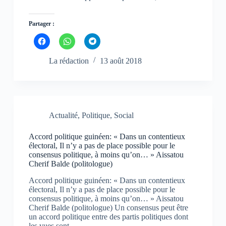
Partager :
C
C
C
l
l
l
i
i
i
q
q
q
La rédaction
13 août 2018
u
u
u
e
e
e
z
z
z
p
p
p
o
o
o
u
u
u
r
r
r
p
p
p
Actualité
,
Politique
,
Social
a
a
a
r
r
r
t
t
t
Accord politique guinéen: « Dans un contentieux
a
a
a
g
g
g
électoral, Il n’y a pas de place possible pour le
e
e
e
consensus politique, à moins qu’on… » Aissatou
r
r
r
Cherif Balde (politologue)
s
s
s
u
u
u
r
r
r
Accord politique guinéen: « Dans un contentieux
F
W
T
électoral, Il n’y a pas de place possible pour le
a
h
e
c
a
l
consensus politique, à moins qu’on… » Aissatou
e
t
e
Cherif Balde (politologue) Un consensus peut être
b
s
g
un accord politique entre des partis politiques dont
o
A
r
o
p
a
les vues sont…