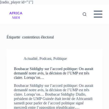
[radio_player id="1"]
P
a
s
s
e
r
a
u
Étiquette
contentieux électoral
c
o
n
t
e
Actualité
,
Podcast
,
Politique
n
u
Boubacar Siddighy sur l’accord politique: On aurait
demandé notre avis, la décision de l’UMP est très
claire. Lorsqu’on…
Boubacar Siddighy sur l’accord politique: On aurait
demandé notre avis, la décision de l’UMP est très
claire. Lorsqu’on… Boubacar Siddighy Diallo,
président de UMP Guinée était invité de Africamidi
samedi pour parler de l’accord politique signé
mercredi entre l’opposition républicaine,…