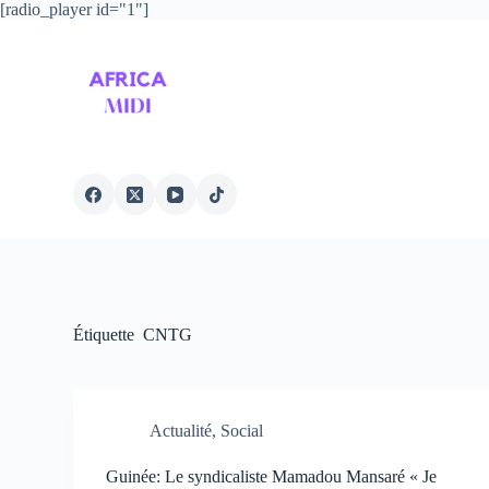
[radio_player id="1"]
P
a
s
s
e
r
a
u
c
o
n
t
e
n
u
Étiquette
CNTG
Actualité
,
Social
Guinée: Le syndicaliste Mamadou Mansaré « Je