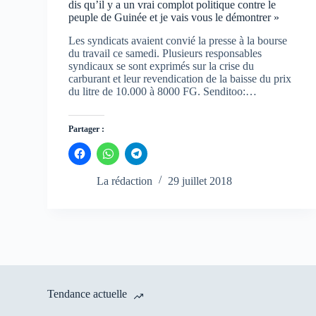
dis qu’il y a un vrai complot politique contre le
peuple de Guinée et je vais vous le démontrer »
Les syndicats avaient convié la presse à la bourse
du travail ce samedi. Plusieurs responsables
syndicaux se sont exprimés sur la crise du
carburant et leur revendication de la baisse du prix
du litre de 10.000 à 8000 FG. Senditoo:…
Partager :
C
C
C
l
l
l
i
i
i
q
q
q
La rédaction
29 juillet 2018
u
u
u
e
e
e
z
z
z
p
p
p
o
o
o
u
u
u
r
r
r
p
p
p
a
a
a
r
r
r
t
t
t
a
a
a
Tendance actuelle
g
g
g
e
e
e