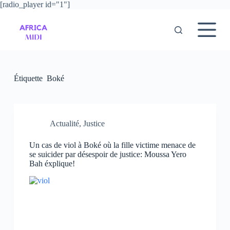
[radio_player id="1"]
P
a
s
s
e
r
a
u
Étiquette
Boké
c
o
n
t
e
Actualité
,
Justice
n
u
Un cas de viol à Boké où la fille victime menace de
se suicider par désespoir de justice: Moussa Yero
Bah éxplique!