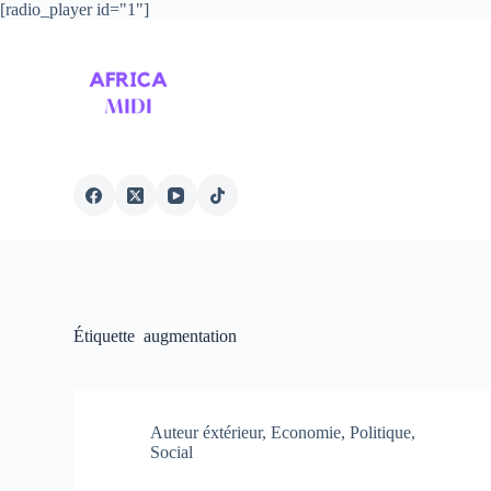
[radio_player id="1"]
P
a
s
s
e
r
a
u
c
o
n
t
e
n
u
Étiquette
augmentation
Auteur éxtérieur
,
Economie
,
Politique
,
Social