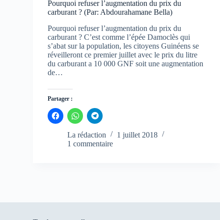
Pourquoi refuser l’augmentation du prix du
carburant ? (Par: Abdourahamane Bella)
Pourquoi refuser l’augmentation du prix du
carburant ? C’est comme l’épée Damoclès qui
s’abat sur la population, les citoyens Guinéens se
réveilleront ce premier juillet avec le prix du litre
du carburant a 10 000 GNF soit une augmentation
de…
Partager :
C
C
C
l
l
l
i
i
i
q
q
q
La rédaction
1 juillet 2018
u
u
u
1 commentaire
e
e
e
z
z
z
p
p
p
o
o
o
u
u
u
r
r
r
p
p
p
a
a
a
r
r
r
t
t
t
a
a
a
g
g
g