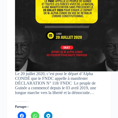
Le 20 juillet 2020, c’est pour le départ d’Alpha
CONDÉ que le FNDC appelle à manifester
DÉCLARATION N° 118/ FNDC Le peuple de
Guinée a commencé depuis le 03 avril 2019, une
longue marche vers la liberté et la démocratie…
Partager :
C
C
C