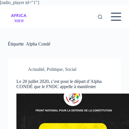
[radio_player id="1"]
P
a
s
s
e
r
a
u
Étiquette
Alpha Condé
c
o
n
t
e
Actualité
,
Politique
,
Social
n
u
Le 20 juillet 2020, c’est pour le départ d’Alpha
CONDÉ que le FNDC appelle à manifester