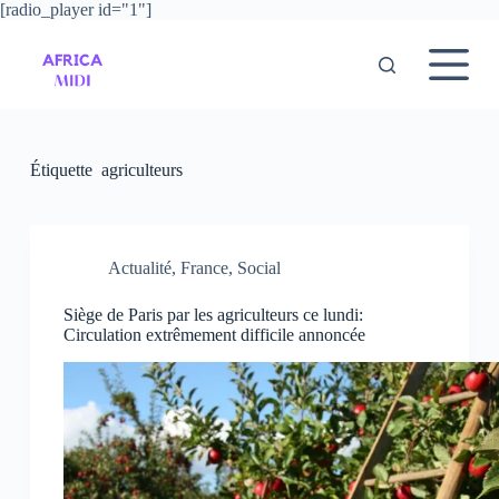
[radio_player id="1"]
P
a
s
s
e
r
a
u
Étiquette
agriculteurs
c
o
n
t
e
Actualité
,
France
,
Social
n
u
Siège de Paris par les agriculteurs ce lundi:
Circulation extrêmement difficile annoncée