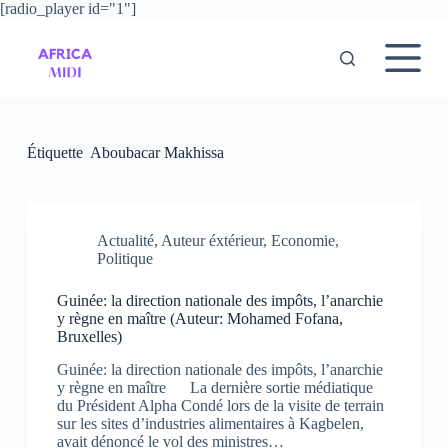
[radio_player id="1"]
P
a
s
s
e
r
a
u
Étiquette
Aboubacar Makhissa
c
o
n
t
e
Actualité
,
Auteur éxtérieur
,
Economie
,
n
Politique
u
Guinée: la direction nationale des impôts, l’anarchie
y règne en maître (Auteur: Mohamed Fofana,
Bruxelles)
Guinée: la direction nationale des impôts, l’anarchie
y règne en maître La dernière sortie médiatique
du Président Alpha Condé lors de la visite de terrain
sur les sites d’industries alimentaires à Kagbelen,
avait dénoncé le vol des ministres…