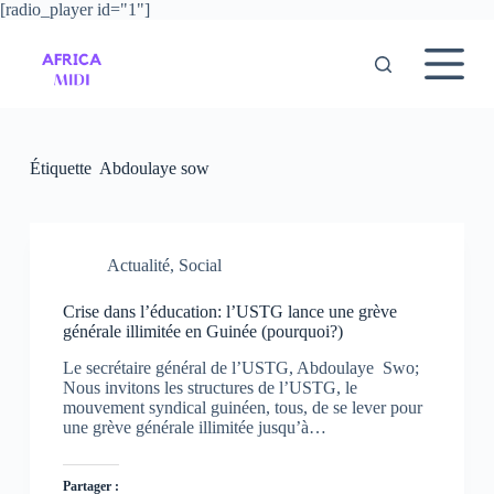
[radio_player id="1"]
P
a
s
s
e
r
a
u
Étiquette
Abdoulaye sow
c
o
n
t
e
Actualité
,
Social
n
u
Crise dans l’éducation: l’USTG lance une grève
générale illimitée en Guinée (pourquoi?)
Le secrétaire général de l’USTG, Abdoulaye Swo;
Nous invitons les structures de l’USTG, le
mouvement syndical guinéen, tous, de se lever pour
une grève générale illimitée jusqu’à…
Partager :