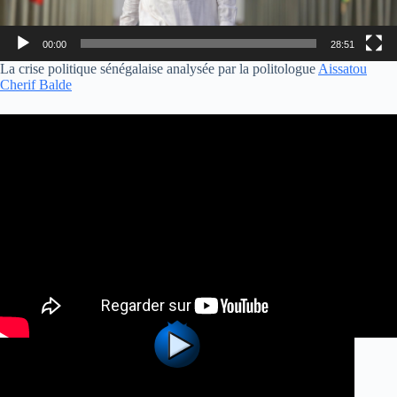
00:00
28:51
La crise politique sénégalaise analysée par la politologue
Aissatou
Cherif Balde