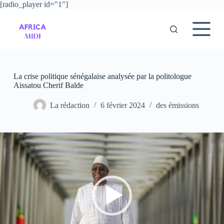
[radio_player id="1"]
P
a
s
s
e
r
a
u
La crise politique sénégalaise analysée par la politologue
c
Aissatou Cherif Balde
o
n
La rédaction
6 février 2024
des émissions
t
e
n
u
Lecteur
vidéo