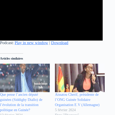
Podcast:
Play in new window
|
Download
Articles similaires
Que pense l’ancien député
Aissatou Cherif, présidente de
guinéen (Siddighy Diallo) de
l’ONG Guinée Solidaire
l’évolution de la transition
Organisation E.V (Allemagne)
politique en Guinée?
5 février 2024