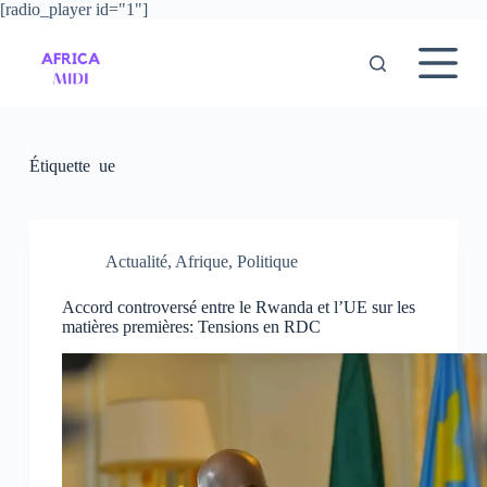
[radio_player id="1"]
P
a
s
s
e
r
a
u
Étiquette
ue
c
o
n
t
e
Actualité
,
Afrique
,
Politique
n
u
Accord controversé entre le Rwanda et l’UE sur les
matières premières: Tensions en RDC