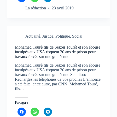
l
l
l
i
i
i
q
q
q
La rédaction
23 avril 2019
u
u
u
e
e
e
z
z
z
p
p
p
o
o
o
u
u
u
r
r
r
p
p
p
Actualité
,
Justice
,
Politique
,
Social
a
a
a
r
r
r
t
t
t
Mohamed Touré(fils de Sekou Touré) et son épouse
a
a
a
g
g
g
inculpés aux USA risquent 20 ans de prison pour
e
e
e
travaux forcés sur une guinéenne
r
r
r
s
s
s
u
u
u
Mohamed Touré(fils de Sekou Touré) et son épouse
r
r
r
inculpés aux USA risquent 20 ans de prison pour
F
W
T
travaux forcés sur une guinéenne Senditoo:
a
h
e
c
a
l
Réchargez les téléphones de vos proches L’annonce
e
t
e
a été faite, entre autre, par CNN. Mohamed Touré,
b
s
g
fils…
o
A
r
o
p
a
k
p
m
(
(
(
o
o
o
Partager :
u
u
u
v
v
v
C
C
C
r
r
r
l
l
l
e
e
e