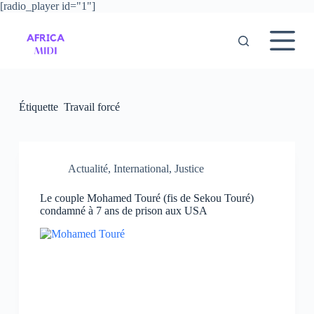
[radio_player id="1"]
P
a
s
s
e
r
a
u
Étiquette
Travail forcé
c
o
n
t
e
Actualité
,
International
,
Justice
n
u
Le couple Mohamed Touré (fis de Sekou Touré)
condamné à 7 ans de prison aux USA