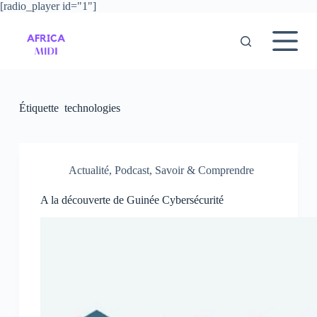
[radio_player id="1"]
P
a
s
s
e
r
a
u
Étiquette
technologies
c
o
n
t
e
Actualité
,
Podcast
,
Savoir & Comprendre
n
u
A la découverte de Guinée Cybersécurité