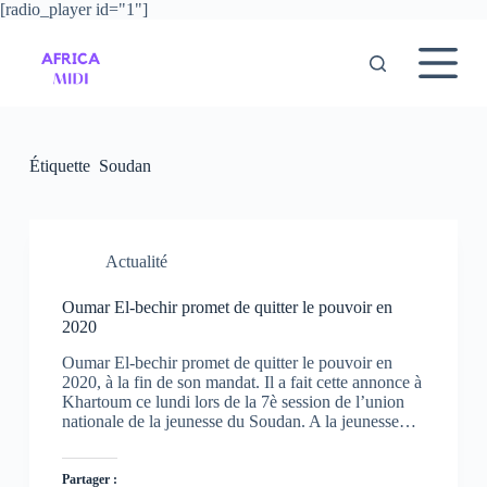
[radio_player id="1"]
P
a
s
s
e
r
a
u
Étiquette
Soudan
c
o
n
t
e
Actualité
n
u
Oumar El-bechir promet de quitter le pouvoir en
2020
Oumar El-bechir promet de quitter le pouvoir en
2020, à la fin de son mandat. Il a fait cette annonce à
Khartoum ce lundi lors de la 7è session de l’union
nationale de la jeunesse du Soudan. A la jeunesse…
Partager :