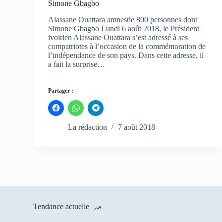
Simone Gbagbo
Alassane Ouattara amnestie 800 personnes dont
Simone Gbagbo Lundi 6 août 2018, le Président
ivoirien Alassane Ouattara s’est adressé à ses
compatriotes à l’occasion de la commémoration de
l’indépendance de son pays. Dans cette adresse, il
a fait la surprise…
Partager :
C
C
C
l
l
l
i
i
i
q
q
q
La rédaction
7 août 2018
u
u
u
e
e
e
z
z
z
p
p
p
o
o
o
u
u
u
r
r
r
p
p
p
a
a
a
r
r
r
t
t
t
a
a
a
Tendance actuelle
g
g
g
e
e
e