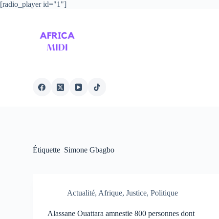
[radio_player id="1"]
P
a
s
s
e
r
a
u
c
o
n
t
e
n
u
Étiquette
Simone Gbagbo
Actualité
,
Afrique
,
Justice
,
Politique
Alassane Ouattara amnestie 800 personnes dont