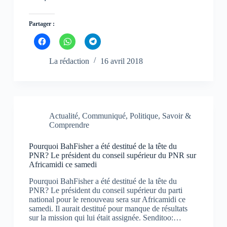
Partager :
C
C
C
l
l
l
i
i
i
q
q
q
La rédaction
16 avril 2018
u
u
u
e
e
e
z
z
z
p
p
p
o
o
o
u
u
u
r
r
r
p
p
p
Actualité
,
Communiqué
,
Politique
,
Savoir &
a
a
a
Comprendre
r
r
r
t
t
t
a
a
a
g
g
g
Pourquoi BahFisher a été destitué de la tête du
e
e
e
PNR? Le président du conseil supérieur du PNR sur
r
r
r
Africamidi ce samedi
s
s
s
u
u
u
r
r
r
Pourquoi BahFisher a été destitué de la tête du
F
W
T
PNR? Le président du conseil supérieur du parti
a
h
e
c
a
l
national pour le renouveau sera sur Africamidi ce
e
t
e
samedi. Il aurait destitué pour manque de résultats
b
s
g
sur la mission qui lui était assignée. Senditoo:…
o
A
r
o
p
a