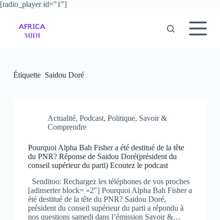
[radio_player id="1"]
P
a
s
s
e
r
a
u
Étiquette
Saidou Doré
c
o
n
t
e
Actualité
,
Podcast
,
Politique
,
Savoir &
n
Comprendre
u
Pourquoi Alpha Bah Fisher a été destitué de la tête
du PNR? Réponse de Saidou Doré(président du
conseil supérieur du parti) Ecoutez le podcast
Senditoo: Rechargez les téléphones de vos proches
[adinserter block= »2″] Pourquoi Alpha Bah Fisher a
été destitué de la tête du PNR? Saidou Doré,
président du conseil supérieur du parti a répondu à
nos questions samedi dans l’émission Savoir &…