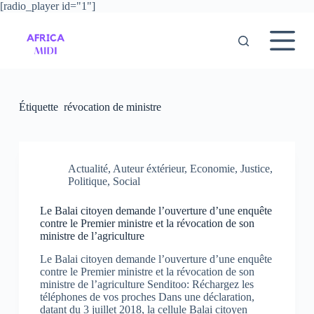
[radio_player id="1"]
P
a
s
s
e
r
a
u
Étiquette
révocation de ministre
c
o
n
t
e
Actualité
,
Auteur éxtérieur
,
Economie
,
Justice
,
n
Politique
,
Social
u
Le Balai citoyen demande l’ouverture d’une enquête
contre le Premier ministre et la révocation de son
ministre de l’agriculture
Le Balai citoyen demande l’ouverture d’une enquête
contre le Premier ministre et la révocation de son
ministre de l’agriculture Senditoo: Réchargez les
téléphones de vos proches Dans une déclaration,
datant du 3 juillet 2018, la cellule Balai citoyen