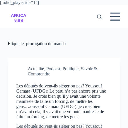
[radio_player id="1"]
P
a
s
s
e
r
a
u
Étiquette
prorogation du manda
c
o
n
t
e
Actualité
,
Podcast
,
Politique
,
Savoir &
n
Comprendre
u
Les députés doivent-ils siéger ou pas? Youssouf
Camara (UFDG): Le parti n’a pas encore pris une
décision. Je crois bien qu’il y avait une volonté
manifeste de faire un forcing, de mettre les
gens….oussouf Camara (UFDG): je crois bien
qu’avant cela, il y avait une volonté manifeste de
faire un forcing, de mettre les gens
Les députés doivent-ils siéger ou pas? Youssouf