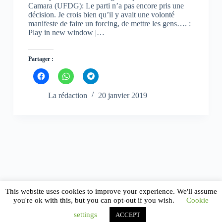
Camara (UFDG): Le parti n’a pas encore pris une
décision. Je crois bien qu’il y avait une volonté
manifeste de faire un forcing, de mettre les gens…. :
Play in new window |…
Partager :
C
C
C
l
l
l
i
i
i
q
q
q
La rédaction
20 janvier 2019
u
u
u
e
e
e
z
z
z
p
p
p
o
o
o
u
u
u
r
r
r
p
p
p
a
a
a
r
r
r
t
t
t
a
a
a
g
g
g
e
e
e
r
r
r
This website uses cookies to improve your experience. We'll assume
s
s
s
you're ok with this, but you can opt-out if you wish.
Cookie
u
u
u
r
r
r
settings
ACCEPT
F
W
T