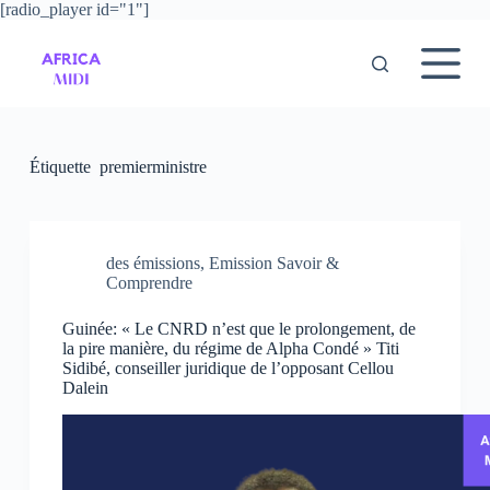
[radio_player id="1"]
P
a
s
s
e
r
a
u
Étiquette
premierministre
c
o
n
t
e
des émissions
,
Emission Savoir &
n
Comprendre
u
Guinée: « Le CNRD n’est que le prolongement, de
la pire manière, du régime de Alpha Condé » Titi
Sidibé, conseiller juridique de l’opposant Cellou
Dalein