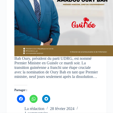
(
(
(
o
o
o
u
u
u
v
v
v
r
r
r
e
e
e
d
d
d
a
a
a
n
n
n
s
s
s
u
u
u
n
n
n
e
e
e
n
n
n
o
o
o
u
u
u
v
v
v
e
e
e
Bah Oury, président du parti UDRG, est nommé
l
l
l
l
l
l
Premier Ministre en Guinée ce mardi soir. La
e
e
e
transition guinéenne a franchi une étape cruciale
f
f
f
avec la nomination de Oury Bah en tant que Premier
e
e
e
n
n
n
ministre, neuf jours seulement après la dissolution…
ê
ê
ê
t
t
t
r
r
r
e
e
e
Partager :
)
)
)
C
C
C
l
l
l
i
i
i
q
q
q
La rédaction
28 février 2024
u
u
u