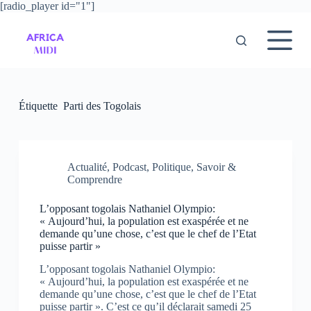
[radio_player id="1"]
P
a
s
s
e
r
a
u
Étiquette
Parti des Togolais
c
o
n
t
e
Actualité
,
Podcast
,
Politique
,
Savoir &
n
Comprendre
u
L’opposant togolais Nathaniel Olympio:
« Aujourd’hui, la population est exaspérée et ne
demande qu’une chose, c’est que le chef de l’Etat
puisse partir »
L’opposant togolais Nathaniel Olympio:
« Aujourd’hui, la population est exaspérée et ne
demande qu’une chose, c’est que le chef de l’Etat
puisse partir ». C’est ce qu’il déclarait samedi 25