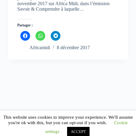
novembre 2017 sur Africa Midi, dans l’émission
Savoir & Comprendre à laquelle…
Partager :
C
C
C
l
l
l
i
i
i
q
q
q
Africamidi
8 décembre 2017
u
u
u
e
e
e
z
z
z
p
p
p
o
o
o
u
u
u
r
r
r
p
p
p
a
a
a
r
r
r
t
t
t
a
a
a
g
g
g
e
e
e
r
r
r
s
s
s
u
u
u
This website uses cookies to improve your experience. We'll assume
r
r
r
F
W
T
you're ok with this, but you can opt-out if you wish.
Cookie
a
h
e
c
a
l
settings
ACCEPT
e
t
e