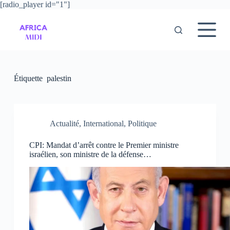
[radio_player id="1"]
P
a
s
s
e
r
a
u
Étiquette
palestin
c
o
n
t
e
Actualité
,
International
,
Politique
n
u
CPI: Mandat d’arrêt contre le Premier ministre
israélien, son ministre de la défense…