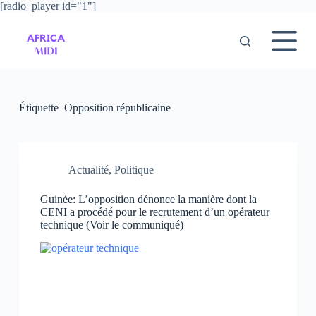
[radio_player id="1"]
P
a
s
s
e
r
a
u
Étiquette
Opposition républicaine
c
o
n
t
e
Actualité
,
Politique
n
u
Guinée: L’opposition dénonce la manière dont la
CENI a procédé pour le recrutement d’un opérateur
technique (Voir le communiqué)