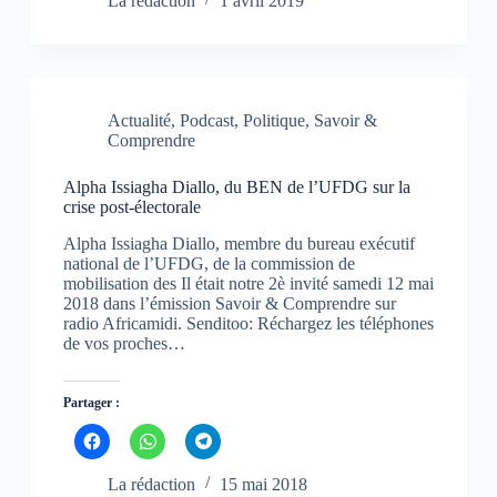
La rédaction
1 avril 2019
u
u
u
e
e
e
z
z
z
p
p
p
o
o
o
u
u
u
r
r
r
p
p
p
Actualité
,
Podcast
,
Politique
,
Savoir &
a
a
a
Comprendre
r
r
r
t
t
t
a
a
a
g
g
g
Alpha Issiagha Diallo, du BEN de l’UFDG sur la
e
e
e
crise post-électorale
r
r
r
s
s
s
u
u
u
Alpha Issiagha Diallo, membre du bureau exécutif
r
r
r
national de l’UFDG, de la commission de
F
W
T
mobilisation des Il était notre 2è invité samedi 12 mai
a
h
e
c
a
l
2018 dans l’émission Savoir & Comprendre sur
e
t
e
radio Africamidi. Senditoo: Réchargez les téléphones
b
s
g
de vos proches…
o
A
r
o
p
a
k
p
m
(
(
(
o
o
o
Partager :
u
u
u
v
v
v
C
C
C
r
r
r
l
l
l
e
e
e
i
i
i
d
d
d
q
q
q
La rédaction
15 mai 2018
a
a
a
u
u
u