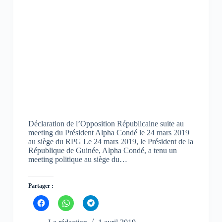
v
v
v
r
r
r
e
e
e
d
d
d
a
a
a
n
n
n
s
s
s
u
u
u
n
n
n
e
e
e
n
n
n
o
o
o
u
u
u
v
v
v
e
e
e
l
l
l
l
l
l
e
e
e
f
f
f
Déclaration de l’Opposition Républicaine suite au
e
e
e
n
n
n
meeting du Président Alpha Condé le 24 mars 2019
ê
ê
ê
au siège du RPG Le 24 mars 2019, le Président de la
t
t
t
République de Guinée, Alpha Condé, a tenu un
r
r
r
e
e
e
meeting politique au siège du…
)
)
)
Partager :
C
C
C
l
l
l
i
i
i
q
q
q