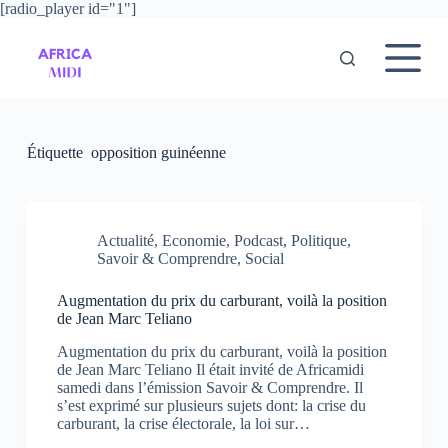
[radio_player id="1"]
P
a
s
s
e
r
a
u
Étiquette
opposition guinéenne
c
o
n
t
e
Actualité
,
Economie
,
Podcast
,
Politique
,
n
Savoir & Comprendre
,
Social
u
Augmentation du prix du carburant, voilà la position
de Jean Marc Teliano
Augmentation du prix du carburant, voilà la position
de Jean Marc Teliano Il était invité de Africamidi
samedi dans l’émission Savoir & Comprendre. Il
s’est exprimé sur plusieurs sujets dont: la crise du
carburant, la crise électorale, la loi sur…