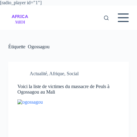
[radio_player id="1"]
P
a
s
s
e
r
a
u
Étiquette
Ogossagou
c
o
n
t
e
Actualité
,
Afrique
,
Social
n
u
Voici la liste de victimes du massacre de Peuls à
Ogossagou au Mali