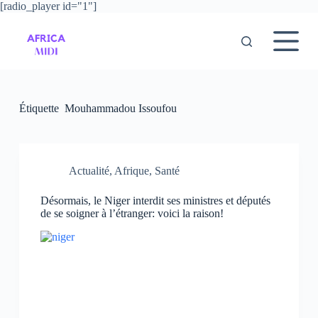
[radio_player id="1"]
P
a
s
s
e
r
a
u
Étiquette
Mouhammadou Issoufou
c
o
n
t
e
Actualité
,
Afrique
,
Santé
n
u
Désormais, le Niger interdit ses ministres et députés
de se soigner à l’étranger: voici la raison!