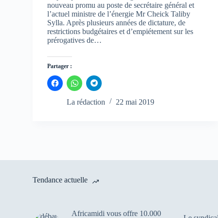
nouveau promu au poste de secrétaire général et
l’actuel ministre de l’énergie Mr Cheick Taliby
Sylla. Après plusieurs années de dictature, de
restrictions budgétaires et d’empiétement sur les
prérogatives de…
Partager :
C
C
C
l
l
l
i
i
i
q
q
q
La rédaction
22 mai 2019
u
u
u
e
e
e
z
z
z
p
p
p
o
o
o
u
u
u
r
r
r
p
p
p
a
a
a
r
r
r
t
t
t
a
a
a
Tendance actuelle
g
g
g
e
e
e
r
r
r
s
s
s
u
u
u
Africamidi vous offre 10.000
r
r
r
Le syndica