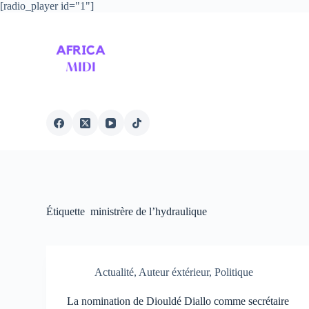
[radio_player id="1"]
P
a
s
s
e
r
a
u
c
o
n
t
e
n
u
Étiquette
ministrère de l’hydraulique
Actualité
,
Auteur éxtérieur
,
Politique
La nomination de Diouldé Diallo comme secrétaire