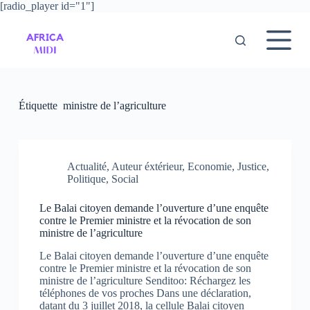
[radio_player id="1"]
P
a
s
s
e
r
a
u
Étiquette
ministre de l’agriculture
c
o
n
t
e
Actualité
,
Auteur éxtérieur
,
Economie
,
Justice
,
n
Politique
,
Social
u
Le Balai citoyen demande l’ouverture d’une enquête
contre le Premier ministre et la révocation de son
ministre de l’agriculture
Le Balai citoyen demande l’ouverture d’une enquête
contre le Premier ministre et la révocation de son
ministre de l’agriculture Senditoo: Réchargez les
téléphones de vos proches Dans une déclaration,
datant du 3 juillet 2018, la cellule Balai citoyen