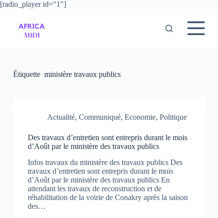
[radio_player id="1"]
P
a
s
s
e
r
a
u
Étiquette
ministère travaux publics
c
o
n
t
e
Actualité
,
Communiqué
,
Economie
,
Politique
n
u
Des travaux d’entretien sont entrepris durant le mois
d’Août par le ministère des travaux publics
Infos travaux du ministère des travaux publics Des
travaux d’entretien sont entrepris durant le mois
d’Août par le ministère des travaux publics En
attendant les travaux de reconstruction et de
réhabilitation de la voirie de Conakry après la saison
des…