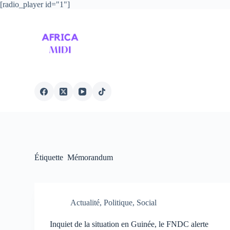
[radio_player id="1"]
P
a
s
s
e
r
a
u
c
o
n
t
e
n
u
Étiquette
Mémorandum
Actualité
,
Politique
,
Social
Inquiet de la situation en Guinée, le FNDC alerte