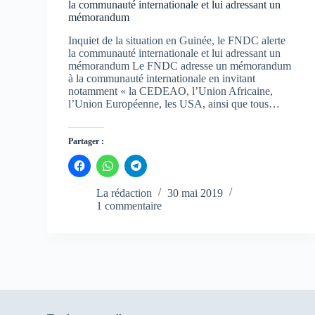
la communauté internationale et lui adressant un
mémorandum
Inquiet de la situation en Guinée, le FNDC alerte
la communauté internationale et lui adressant un
mémorandum Le FNDC adresse un mémorandum
à la communauté internationale en invitant
notamment « la CEDEAO, l’Union Africaine,
l’Union Européenne, les USA, ainsi que tous…
Partager :
C
C
C
l
l
l
i
i
i
q
q
q
La rédaction
30 mai 2019
u
u
u
1 commentaire
e
e
e
z
z
z
p
p
p
o
o
o
u
u
u
r
r
r
p
p
p
a
a
a
r
r
r
t
t
t
a
a
a
g
g
g