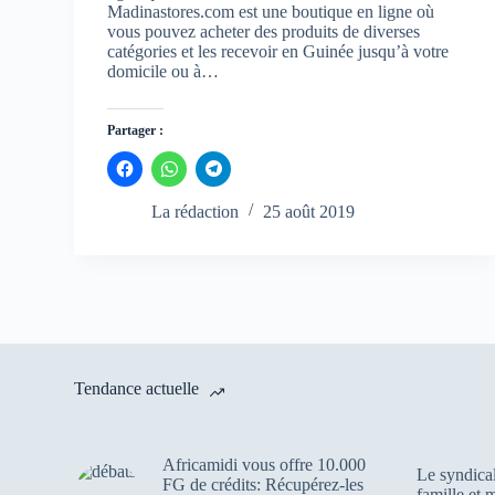
Madinastores.com est une boutique en ligne où
vous pouvez acheter des produits de diverses
catégories et les recevoir en Guinée jusqu’à votre
domicile ou à…
Partager :
C
C
C
l
l
l
i
i
i
q
q
q
La rédaction
25 août 2019
u
u
u
e
e
e
z
z
z
p
p
p
o
o
o
u
u
u
r
r
r
p
p
p
a
a
a
r
r
r
t
t
t
a
a
a
Tendance actuelle
g
g
g
e
e
e
r
r
r
s
s
s
u
u
u
Africamidi vous offre 10.000
r
r
r
Le syndica
F
W
T
FG de crédits: Récupérez-les
famille et