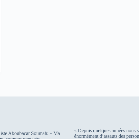
« Depuis quelques années nous s
liste Aboubacar Soumah: « Ma
énormément d’assauts des person
 moi sommes menacés