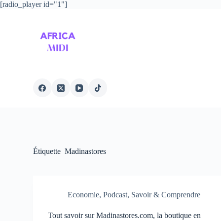
[radio_player id="1"]
P
a
s
s
e
r
a
u
c
o
n
t
e
n
u
Étiquette
Madinastores
Economie
,
Podcast
,
Savoir & Comprendre
Tout savoir sur Madinastores.com, la boutique en