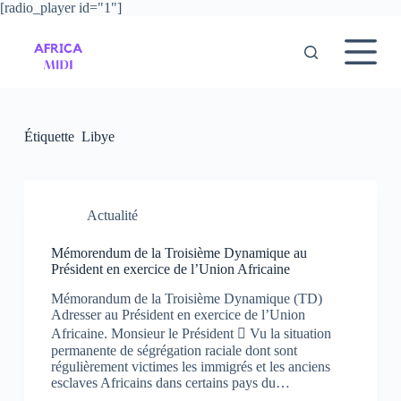
[radio_player id="1"]
P
a
s
s
e
r
a
u
Étiquette
Libye
c
o
n
t
e
Actualité
n
u
Mémorendum de la Troisième Dynamique au
Président en exercice de l’Union Africaine
Mémorandum de la Troisième Dynamique (TD)
Adresser au Président en exercice de l’Union
Africaine. Monsieur le Président  Vu la situation
permanente de ségrégation raciale dont sont
régulièrement victimes les immigrés et les anciens
esclaves Africains dans certains pays du…