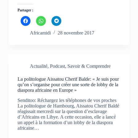
Partager :
C
C
C
l
l
l
i
i
i
q
q
q
Africamidi
28 novembre 2017
u
u
u
e
e
e
z
z
z
p
p
p
o
o
o
u
u
u
r
r
r
p
p
p
Actualité
,
Podcast
,
Savoir & Comprendre
a
a
a
r
r
r
t
t
t
La politologue Aissatou Cherif Balde: « Je suis pour
a
a
a
g
g
g
qu’on s’organise pour créer une sorte de lobby de la
e
e
e
diaspora africaine en Europe »
r
r
r
s
s
s
u
u
u
Senditoo: Réchargez les téléphones de vos proches
r
r
r
La politologue de Hambourg, Aissatou Cherif Baldé
F
W
T
réagissait mercredi sur la question d’esclavage
a
h
e
c
a
l
d’Africains en Libye. A cette occasion, elle a lancé
e
t
e
un appel à la formation d’un lobby de la diaspora
b
s
g
africaine…
o
A
r
o
p
a
k
p
m