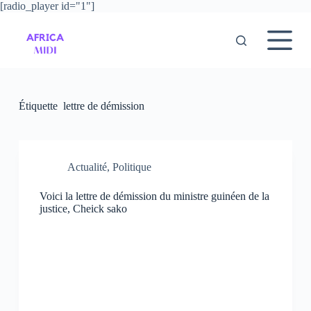
[radio_player id="1"]
P
a
s
s
e
r
a
u
Étiquette
lettre de démission
c
o
n
t
e
Actualité
,
Politique
n
u
Voici la lettre de démission du ministre guinéen de la
justice, Cheick sako