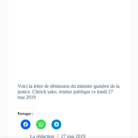
Voici la lettre de démission du ministre guinéen de la
justice, Cheick sako, rendue publique ce lundi 27
mai 2019
Partager :
C
C
C
l
l
l
i
i
i
q
q
q
La rédaction
27 mai 2019