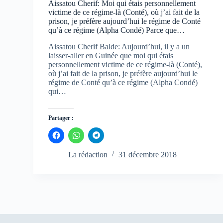
Aissatou Cherif: Moi qui étais personnellement
victime de ce régime-là (Conté), où j’ai fait de la
prison, je préfère aujourd’hui le régime de Conté
qu’à ce régime (Alpha Condé) Parce que…
Aissatou Cherif Balde: Aujourd’hui, il y a un
laisser-aller en Guinée que moi qui étais
personnellement victime de ce régime-là (Conté),
où j’ai fait de la prison, je préfère aujourd’hui le
régime de Conté qu’à ce régime (Alpha Condé)
qui…
Partager :
C
C
C
l
l
l
i
i
i
q
q
q
La rédaction
31 décembre 2018
u
u
u
e
e
e
z
z
z
p
p
p
o
o
o
u
u
u
r
r
r
p
p
p
a
a
a
r
r
r