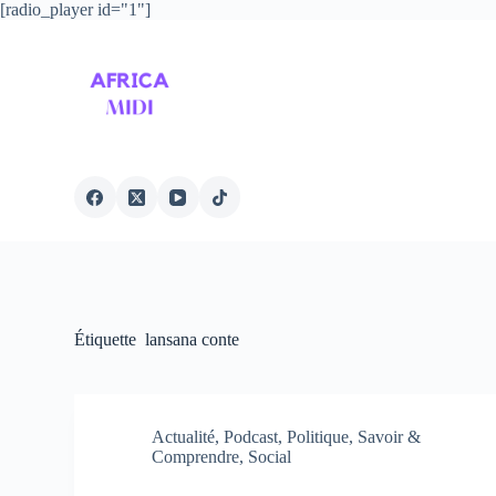
[radio_player id="1"]
P
a
s
s
e
r
a
u
c
o
n
t
e
n
u
Étiquette
lansana conte
Actualité
,
Podcast
,
Politique
,
Savoir &
Comprendre
,
Social