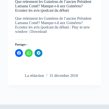
Que retiennent les Guinéens de l’ancien Président
Lansana Conté? Manque-t-il aux Guinéens?
Ecoutez les avis (podcast du débat)
Que retiennent les Guinéens de l’ancien Président
Lansana Conté? Manque-t-il aux Guinéens?
Ecoutez les avis (podcast du débat) : Play in new
window | Download
Partager :
C
C
C
l
l
l
i
i
i
q
q
q
u
u
u
e
e
e
z
z
z
p
p
p
La rédaction
31 décembre 2018
o
o
o
u
u
u
r
r
r
p
p
p
a
a
a
r
r
r
t
t
t
a
a
a
g
g
g
e
e
e