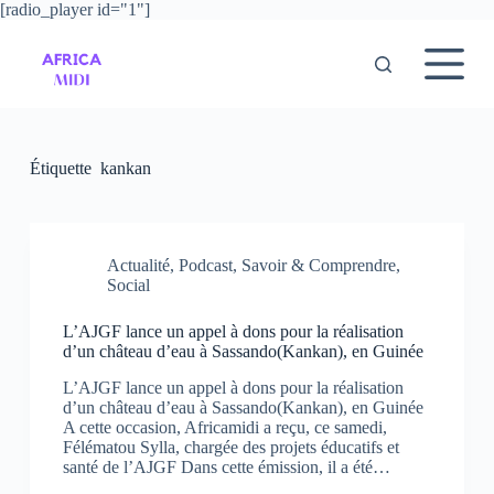
[radio_player id="1"]
P
a
s
s
e
r
a
u
Étiquette
kankan
c
o
n
t
e
Actualité
,
Podcast
,
Savoir & Comprendre
,
n
Social
u
L’AJGF lance un appel à dons pour la réalisation
d’un château d’eau à Sassando(Kankan), en Guinée
L’AJGF lance un appel à dons pour la réalisation
d’un château d’eau à Sassando(Kankan), en Guinée
A cette occasion, Africamidi a reçu, ce samedi,
Félématou Sylla, chargée des projets éducatifs et
santé de l’AJGF Dans cette émission, il a été…