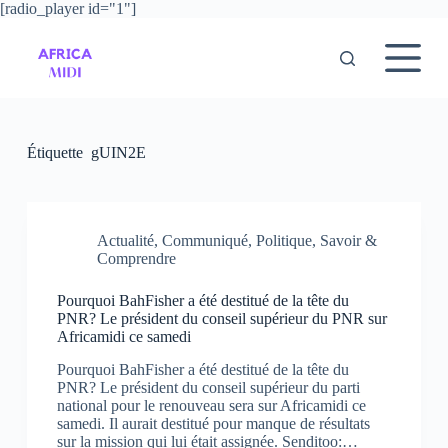
[radio_player id="1"]
P
a
s
s
e
r
a
u
Étiquette
gUIN2E
c
o
n
t
e
Actualité
,
Communiqué
,
Politique
,
Savoir &
n
Comprendre
u
Pourquoi BahFisher a été destitué de la tête du
PNR? Le président du conseil supérieur du PNR sur
Africamidi ce samedi
Pourquoi BahFisher a été destitué de la tête du
PNR? Le président du conseil supérieur du parti
national pour le renouveau sera sur Africamidi ce
samedi. Il aurait destitué pour manque de résultats
sur la mission qui lui était assignée. Senditoo:…