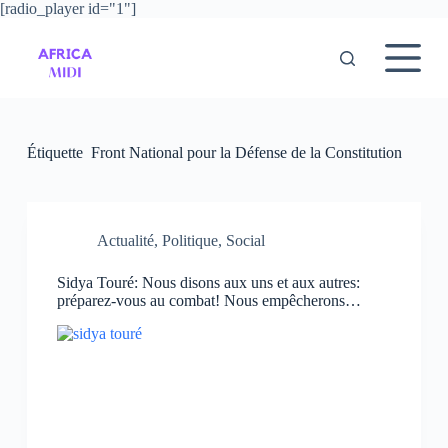
[radio_player id="1"]
P
a
s
s
e
r
a
u
Étiquette
Front National pour la Défense de la Constitution
c
o
n
t
e
Actualité
,
Politique
,
Social
n
u
Sidya Touré: Nous disons aux uns et aux autres:
préparez-vous au combat! Nous empêcherons…