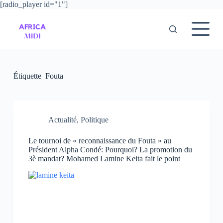
[radio_player id="1"]
P
a
s
s
e
r
a
u
Étiquette
Fouta
c
o
n
t
e
Actualité
,
Politique
n
u
Le tournoi de « reconnaissance du Fouta » au
Président Alpha Condé: Pourquoi? La promotion du
3è mandat? Mohamed Lamine Keita fait le point