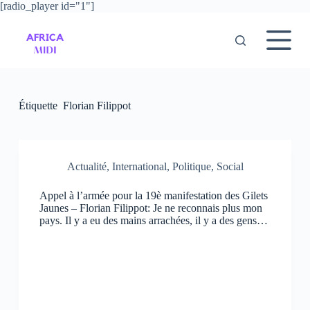
[radio_player id="1"]
P
a
s
s
e
r
a
u
Étiquette
Florian Filippot
c
o
n
t
e
Actualité
,
International
,
Politique
,
Social
n
u
Appel à l’armée pour la 19è manifestation des Gilets
Jaunes – Florian Filippot: Je ne reconnais plus mon
pays. Il y a eu des mains arrachées, il y a des gens…