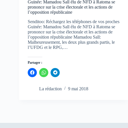
Guinée: Mamadou Sall élu de NFD à Ratoma se
prononce sur la crise électorale et les actions de
l’opposition républicaine
Senditoo: Réchargez les téléphones de vos proches
Guinée: Mamadou Sall élu de NFD à Ratoma se
prononce sur la crise électorale et les actions de
l’opposition républicaine Mamadou Sall:
Malheureusement, les deux plus grands partis, le
l’UFDG et le RPG,…
Partager :
C
C
C
l
l
l
i
i
i
q
q
q
u
u
u
La rédaction
9 mai 2018
e
e
e
z
z
z
p
p
p
o
o
o
u
u
u
r
r
r
p
p
p
a
a
a
r
r
r
t
t
t
a
a
a