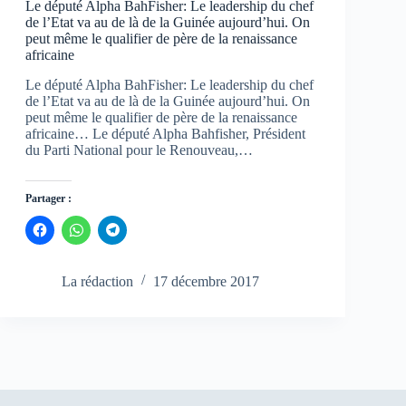
Le député Alpha BahFisher: Le leadership du chef
de l’Etat va au de là de la Guinée aujourd’hui. On
peut même le qualifier de père de la renaissance
africaine
Le député Alpha BahFisher: Le leadership du chef
de l’Etat va au de là de la Guinée aujourd’hui. On
peut même le qualifier de père de la renaissance
africaine… Le député Alpha Bahfisher, Président
du Parti National pour le Renouveau,…
Partager :
C
C
C
l
l
l
i
i
i
q
q
q
u
u
u
La rédaction
17 décembre 2017
e
e
e
z
z
z
p
p
p
o
o
o
u
u
u
r
r
r
p
p
p
a
a
a
r
r
r
t
t
t
a
a
a