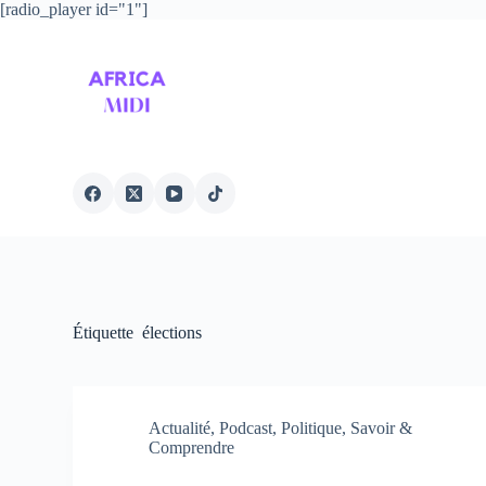
[radio_player id="1"]
P
a
s
s
e
r
a
u
c
o
n
t
e
n
u
Étiquette
élections
Actualité
,
Podcast
,
Politique
,
Savoir &
Comprendre