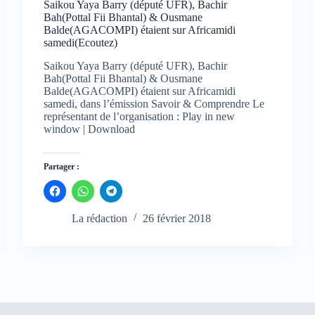
Saikou Yaya Barry (député UFR), Bachir
Bah(Pottal Fii Bhantal) & Ousmane
Balde(AGACOMPI) étaient sur Africamidi
samedi(Ecoutez)
Saikou Yaya Barry (député UFR), Bachir
Bah(Pottal Fii Bhantal) & Ousmane
Balde(AGACOMPI) étaient sur Africamidi
samedi, dans l’émission Savoir & Comprendre Le
représentant de l’organisation : Play in new
window | Download
Partager :
C
C
C
l
l
l
i
i
i
q
q
q
La rédaction
26 février 2018
u
u
u
e
e
e
z
z
z
p
p
p
o
o
o
u
u
u
r
r
r
p
p
p
a
a
a
r
r
r